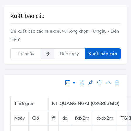
Xuất báo cáo
Để xuất báo cáo ra excel vui lòng chọn Từ ngày - Đến
ngày
Xuất báo cáo
Thời gian
KT QUẢNG NGÃI (086863GIO)
Ngày
Giờ
ff
dd
fxfx2m
dxdx2m
TGX