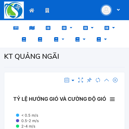
KT QUẢNG NGÃI
TỶ LỆ HƯỚNG GIÓ VÀ CƯỜNG ĐỘ GIÓ
< 0.5 m/s
0.5-2 m/s
2-4 m/s