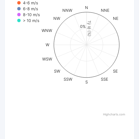
4-6 m/s
N
6-8 m/s
NNW
NNE
8-10 m/s
NW
NE
> 10 m/s
Tỷ lệ (%)
0%
WNW
W
WSW
SW
SE
SSW
SSE
S
Highcharts.com