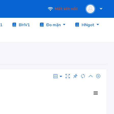
Mất kết nối!
1
BHV1
Đo mặn
HNgot