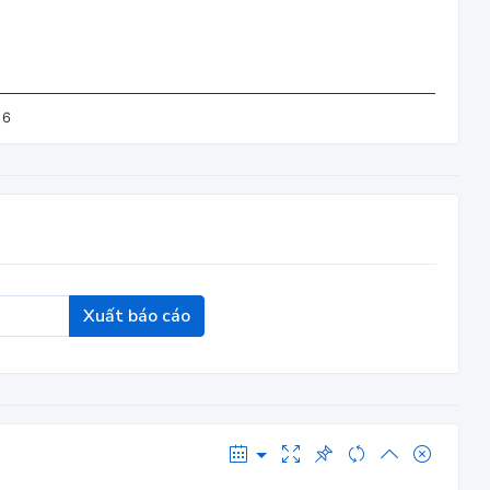
 6
Xuất báo cáo