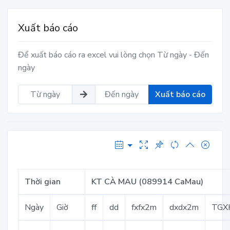
Xuất báo cáo
Để xuất báo cáo ra excel vui lòng chọn Từ ngày - Đến
ngày
Xuất báo cáo
Thời gian
KT CÀ MAU (089914 CaMau)
Ngày
Giờ
ff
dd
fxfx2m
dxdx2m
TGX