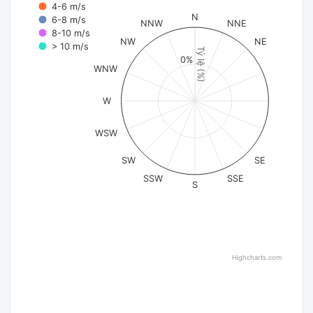
4-6 m/s
N
6-8 m/s
NNW
NNE
8-10 m/s
NW
NE
> 10 m/s
Tỷ lệ (%)
0%
WNW
W
WSW
SW
SE
SSW
SSE
S
Highcharts.com