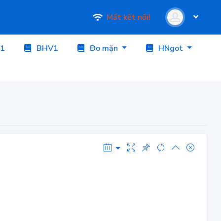
Mất kết nối!
1
BHV1
Đo mặn
HNgot