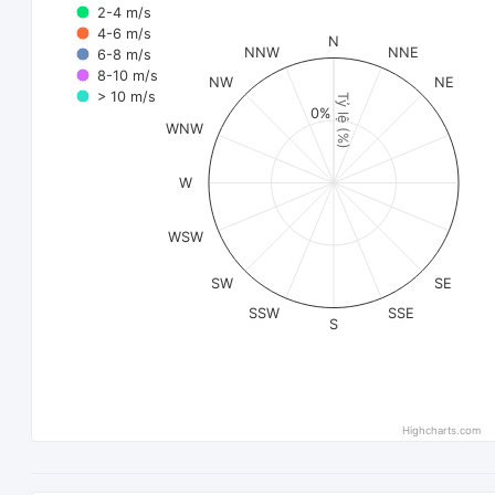
2-4 m/s
4-6 m/s
N
NNW
NNE
6-8 m/s
8-10 m/s
NW
NE
> 10 m/s
Tỷ lệ (%)
0%
WNW
W
WSW
SW
SE
SSW
SSE
S
Highcharts.com