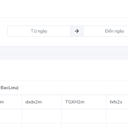
BacLieu)
2m
dxdx2m
TGXH2m
fxfx2s