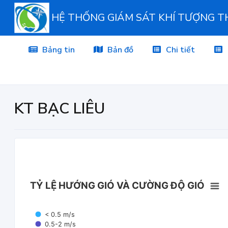
HỆ THỐNG GIÁM SÁT KHÍ TƯỢNG 
Bảng tin
Bản đồ
Chi tiết
KT BẠC LIÊU
TỶ LỆ HƯỚNG GIÓ VÀ CƯỜNG ĐỘ GIÓ
< 0.5 m/s
0.5-2 m/s