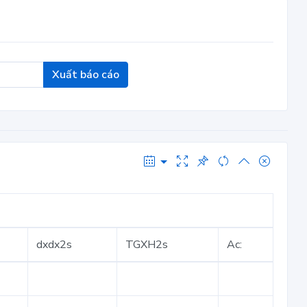
Xuất báo cáo
dxdx2s
TGXH2s
Ac: