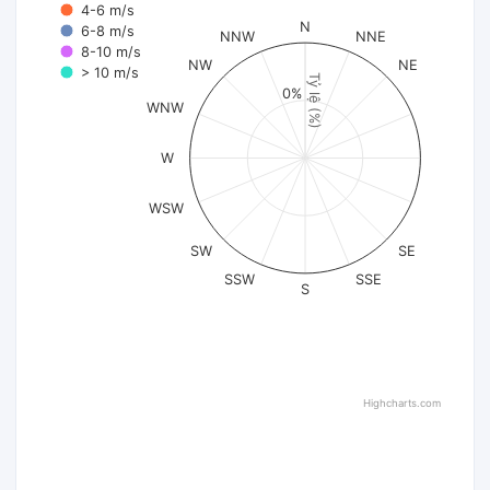
4-6 m/s
N
6-8 m/s
NNW
NNE
8-10 m/s
NW
NE
> 10 m/s
Tỷ lệ (%)
0%
WNW
W
WSW
SW
SE
SSW
SSE
S
Highcharts.com