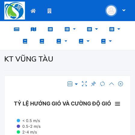
KT VŨNG TÀU
TỶ LỆ HƯỚNG GIÓ VÀ CƯỜNG ĐỘ GIÓ
< 0.5 m/s
0.5-2 m/s
2-4 m/s