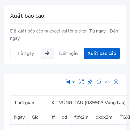
Xuất báo cáo
Để xuất báo cáo ra excel vui lòng chọn Từ ngày - Đến
ngày
Xuất báo cáo
Thời gian
KT VŨNG TÀU (089903 VungTau)
Ngày
Giờ
ff
dd
fxfx2m
dxdx2m
TGX