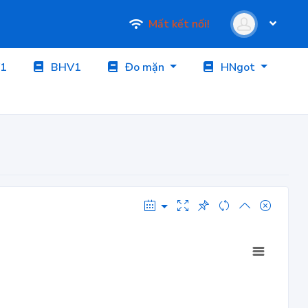
Mất kết nối!
1
BHV1
Đo mặn
HNgot