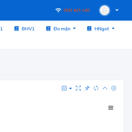
Mất kết nối!
1
BHV1
Đo mặn
HNgot