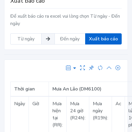
Xuất báo cáo
Để xuất báo cáo ra excel vui lòng chọn Từ ngày - Đến
ngày
Xuất báo cáo
Thời gian
Mưa An Lão (DM6100)
Ngày
Giờ
Mưa
Mưa
Mưa
Ac
M
hiện
24 giờ
ngày
l
tại
(R24h):
(R19h):
1
(RR):
p