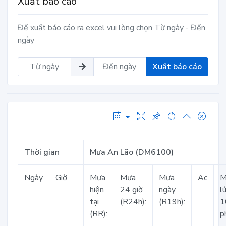
Xuất báo cáo
Để xuất báo cáo ra excel vui lòng chọn Từ ngày - Đến
ngày
Xuất báo cáo
Thời gian
Mưa An Lão (DM6100)
Ngày
Giờ
Mưa
Mưa
Mưa
Ac
M
hiện
24 giờ
ngày
l
tại
(R24h):
(R19h):
1
(RR):
p