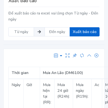
Xuất báo cáo
Để xuất báo cáo ra excel vui lòng chọn Từ ngày - Đến
ngày
Xuất báo cáo
Thời gian
Mưa An Lão (DM6100)
Ngày
Giờ
Mưa
Mưa
Mưa
Ac
M
hiện
24 giờ
ngày
l
tại
(R24h):
(R19h):
1
(RR):
p