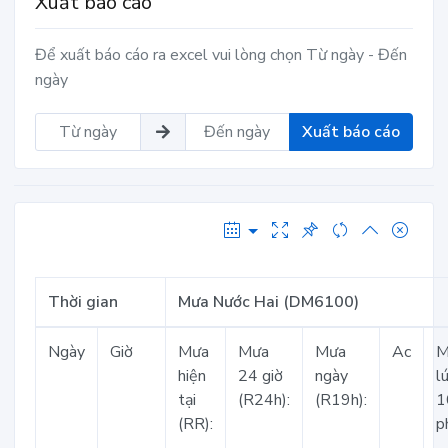
Xuất báo cáo
Để xuất báo cáo ra excel vui lòng chọn Từ ngày - Đến
ngày
Xuất báo cáo
Thời gian
Mưa Nước Hai (DM6100)
Ngày
Giờ
Mưa
Mưa
Mưa
Ac
M
hiện
24 giờ
ngày
l
tại
(R24h):
(R19h):
1
(RR):
p