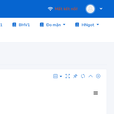
Mất kết nối!
1
BHV1
Đo mặn
HNgot