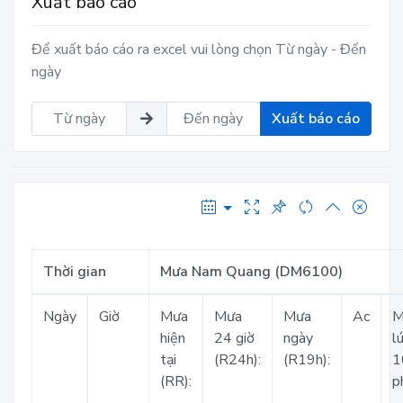
Xuất báo cáo
Để xuất báo cáo ra excel vui lòng chọn Từ ngày - Đến
ngày
Xuất báo cáo
Thời gian
Mưa Nam Quang (DM6100)
Ngày
Giờ
Mưa
Mưa
Mưa
Ac
M
hiện
24 giờ
ngày
l
tại
(R24h):
(R19h):
1
(RR):
p