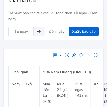
Xuất báo cáo
Để xuất báo cáo ra excel vui lòng chọn Từ ngày - Đến
ngày
Xuất báo cáo
Thời gian
Mưa Nam Quang (DM6100)
Ngày
Giờ
Mưa
Mưa
Mưa
Ac
M
hiện
24 giờ
ngày
l
tại
(R24h):
(R19h):
1
(RR):
p