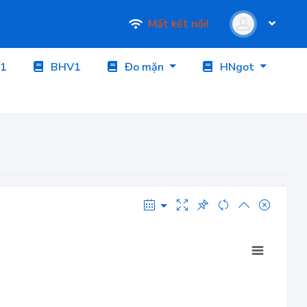
Mất kết nối!
1
BHV1
Đo mặn
HNgot