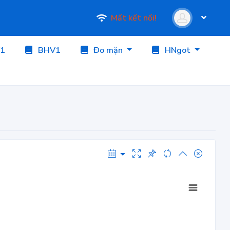
Mất kết nối!
1
BHV1
Đo mặn
HNgot