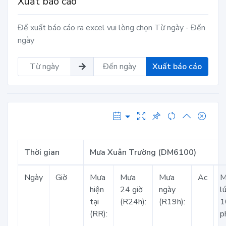
Xuất báo cáo
Để xuất báo cáo ra excel vui lòng chọn Từ ngày - Đến
ngày
Xuất báo cáo
Thời gian
Mưa Xuân Trường (DM6100)
Ngày
Giờ
Mưa
Mưa
Mưa
Ac
M
hiện
24 giờ
ngày
l
tại
(R24h):
(R19h):
1
(RR):
p