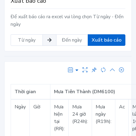
Xuất báo cáo
Để xuất báo cáo ra excel vui lòng chọn Từ ngày - Đến
ngày
Xuất báo cáo
Thời gian
Mưa Tiên Thành (DM6100)
Ngày
Giờ
Mưa
Mưa
Mưa
Ac
M
hiện
24 giờ
ngày
l
tại
(R24h):
(R19h):
1
(RR):
p