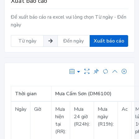
Xuất báo cáo
Để xuất báo cáo ra excel vui lòng chọn Từ ngày - Đến
ngày
Xuất báo cáo
Thời gian
Mưa Cấm Sơn (DM6100)
Ngày
Giờ
Mưa
Mưa
Mưa
Ac
M
hiện
24 giờ
ngày
l
tại
(R24h):
(R19h):
1
(RR):
p