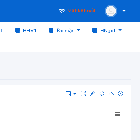
Mất kết nối!
1
BHV1
Đo mặn
HNgot