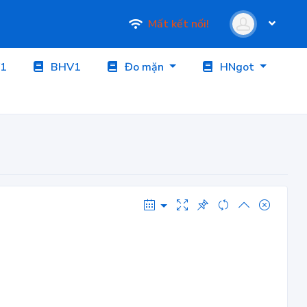
Mất kết nối!
1
BHV1
Đo mặn
HNgot