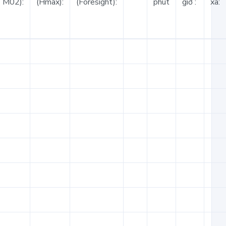
TM02):
(Hmax):
(Foresight):
phút
giờ :
xa: