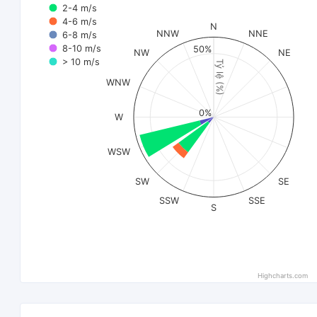
2-4 m/s
4-6 m/s
N
NNW
NNE
6-8 m/s
8-10 m/s
50%
NW
NE
> 10 m/s
Tỷ lệ (%)
WNW
0%
W
WSW
SW
SE
SSW
SSE
S
Highcharts.com