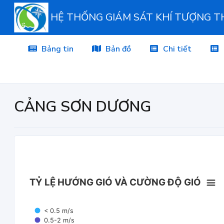
HỆ THỐNG GIÁM SÁT KHÍ TƯỢNG 
Bảng tin
Bản đồ
Chi tiết
CẢNG SƠN DƯƠNG
TỶ LỆ HƯỚNG GIÓ VÀ CƯỜNG ĐỘ GIÓ
< 0.5 m/s
0.5-2 m/s