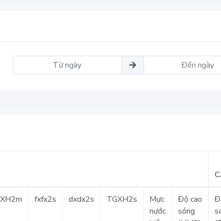
C
GXH2m
fxfx2s
dxdx2s
TGXH2s
Mực
Độ cao
Đ
nước
sóng
s