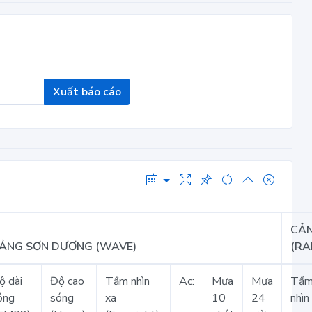
Xuất báo cáo
CẢ
ẢNG SƠN DƯƠNG (WAVE)
(RA
ộ dài
Độ cao
Tầm nhìn
Ac:
Mưa
Mưa
Tầ
óng
sóng
xa
10
24
nhìn