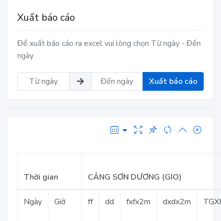
Xuất báo cáo
Để xuất báo cáo ra excel vui lòng chọn Từ ngày - Đến
ngày
Xuất báo cáo
Thời gian
CẢNG SƠN DƯƠNG (GIO)
Ngày
Giờ
ff
dd
fxfx2m
dxdx2m
TGX