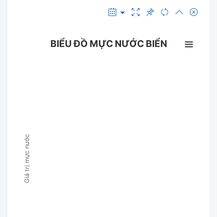
BIỂU ĐỒ MỰC NƯỚC BIỂN
Giá trị mực nước