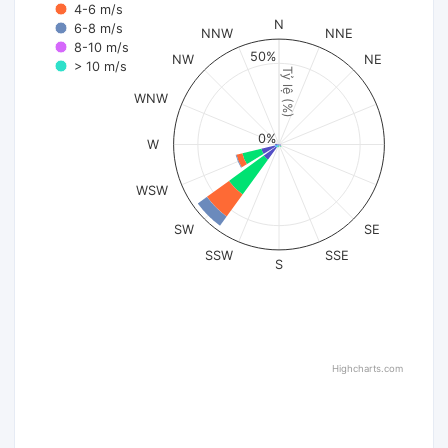
4-6 m/s
N
6-8 m/s
NNW
NNE
8-10 m/s
50%
NW
NE
> 10 m/s
Tỷ lệ (%)
WNW
0%
W
WSW
SW
SE
SSW
SSE
S
Highcharts.com