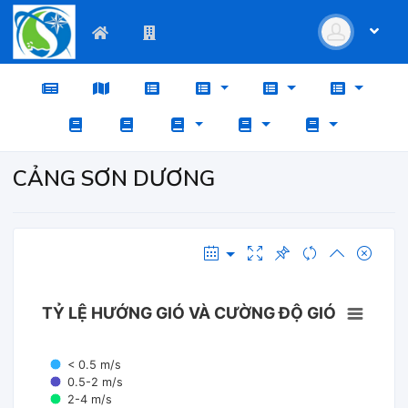
CẢNG SƠN DƯƠNG
TỶ LỆ HƯỚNG GIÓ VÀ CƯỜNG ĐỘ GIÓ
< 0.5 m/s
0.5-2 m/s
2-4 m/s