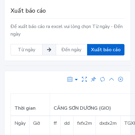
Xuất báo cáo
Để xuất báo cáo ra excel vui lòng chọn Từ ngày - Đến
ngày
Xuất báo cáo
Thời gian
CẢNG SƠN DƯƠNG (GIO)
Ngày
Giờ
ff
dd
fxfx2m
dxdx2m
TGX