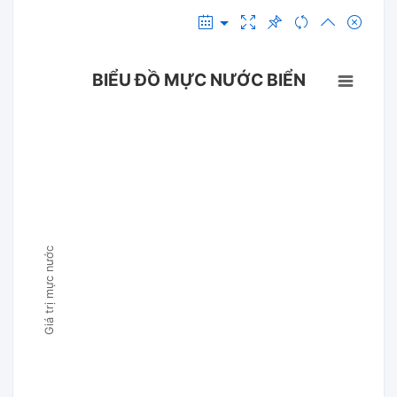
BIỂU ĐỒ MỰC NƯỚC BIỂN
Giá trị mực nước