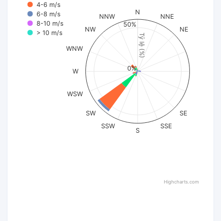
4-6 m/s
N
6-8 m/s
NNW
NNE
8-10 m/s
50%
NW
NE
> 10 m/s
Tỷ lệ (%)
WNW
0%
W
WSW
SW
SE
SSW
SSE
S
Highcharts.com