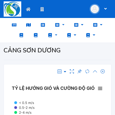
CẢNG SƠN DƯƠNG
TỶ LỆ HƯỚNG GIÓ VÀ CƯỜNG ĐỘ GIÓ
< 0.5 m/s
0.5-2 m/s
2-4 m/s