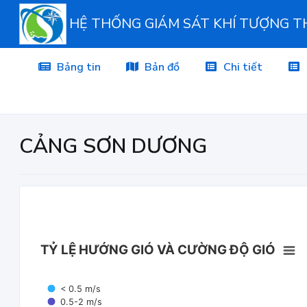
HỆ THỐNG GIÁM SÁT KHÍ TƯỢNG 
Bảng tin
Bản đồ
Chi tiết
CẢNG SƠN DƯƠNG
TỶ LỆ HƯỚNG GIÓ VÀ CƯỜNG ĐỘ GIÓ
< 0.5 m/s
0.5-2 m/s