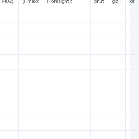
TM02):
(Hmax):
(Foresight):
phút
giờ :
xa: