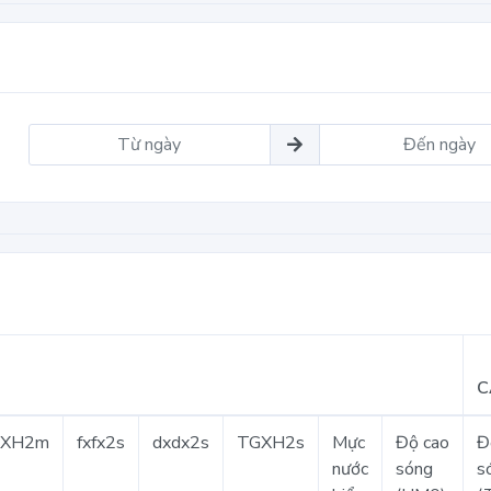
C
GXH2m
fxfx2s
dxdx2s
TGXH2s
Mực
Độ cao
Đ
nước
sóng
s