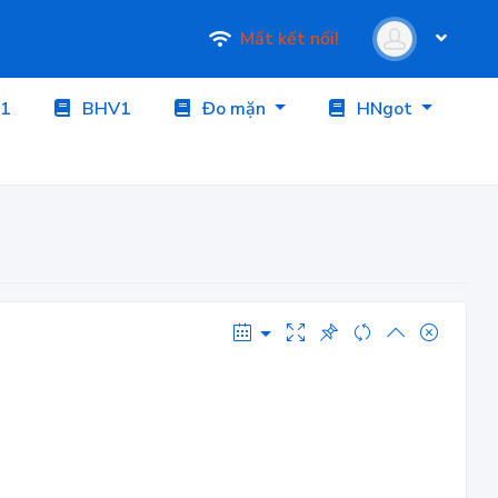
Mất kết nối!
1
BHV1
Đo mặn
HNgot