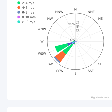
2-4 m/s
4-6 m/s
N
NNW
NNE
6-8 m/s
8-10 m/s
NW
NE
> 10 m/s
Tỷ lệ (%)
25%
WNW
0%
W
WSW
SW
SE
SSW
SSE
S
Highcharts.com