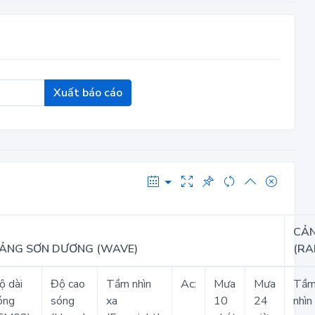
Xuất báo cáo
CẢ
ẢNG SƠN DƯƠNG (WAVE)
(RA
ộ dài
Độ cao
Tầm nhìn
Ac:
Mưa
Mưa
Tầ
óng
sóng
xa
10
24
nhìn