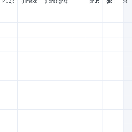
TM02):
(Hmax):
(Foresight):
phút
giờ :
xa: