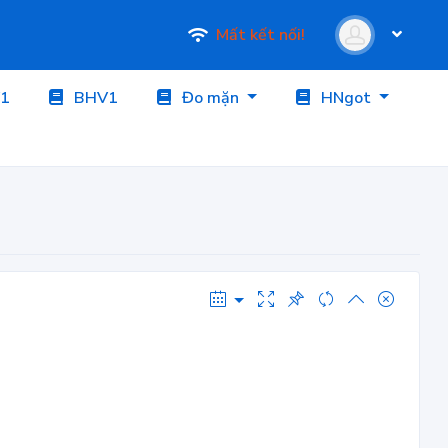
Mất kết nối!
1
BHV1
Đo mặn
HNgot