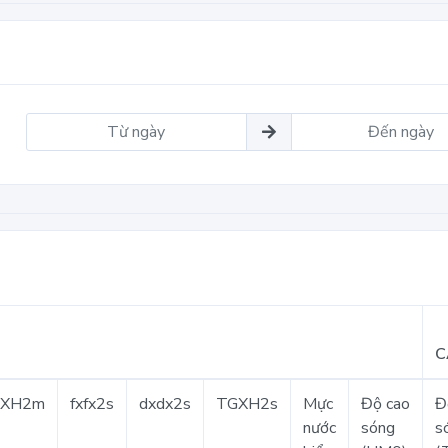
C
GXH2m
fxfx2s
dxdx2s
TGXH2s
Mực
Độ cao
Đ
nước
sóng
s