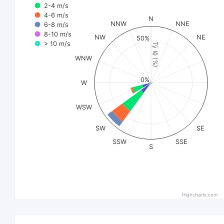
2-4 m/s
4-6 m/s
N
NNW
NNE
6-8 m/s
8-10 m/s
NW
NE
50%
> 10 m/s
Tỷ lệ (%)
WNW
0%
W
WSW
SW
SE
SSW
SSE
S
Highcharts.com