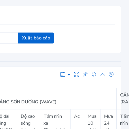
Xuất báo cáo
CẢ
ẢNG SƠN DƯƠNG (WAVE)
(RA
ộ dài
Độ cao
Tầm nhìn
Ac:
Mưa
Mưa
Tầ
óng
sóng
xa
10
24
nhìn