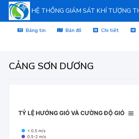
HỆ THỐNG GIÁM SÁT KHÍ TƯỢNG 
Bảng tin
Bản đồ
Chi tiết
CẢNG SƠN DƯƠNG
TỶ LỆ HƯỚNG GIÓ VÀ CƯỜNG ĐỘ GIÓ
< 0.5 m/s
0.5-2 m/s