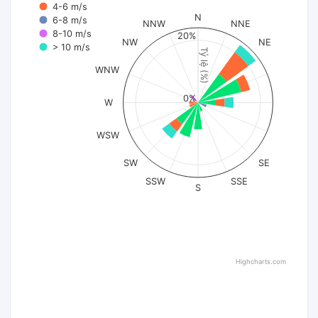
4-6 m/s
N
6-8 m/s
NNW
NNE
8-10 m/s
20%
NW
NE
> 10 m/s
Tỷ lệ (%)
WNW
0%
W
WSW
SW
SE
SSW
SSE
S
Highcharts.com