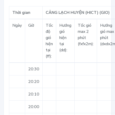
Thời gian
CẢNG LẠCH HUYỆN (HICT) (GIO)
Ngày
Giờ
Tốc
Hướng
Tốc gió
Hướng
độ
gió
max 2
gió max
gió
hiện
phút
phút
hiện
tại
(fxfx2m):
(dxdx2m
tại
(dd):
(ff):
20:30
20:20
20:10
20:00