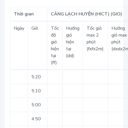
Thời gian
CẢNG LẠCH HUYỆN (HICT) (GIO)
Ngày
Giờ
Tốc
Hướng
Tốc gió
Hướng
độ
gió
max 2
gió max
gió
hiện
phút
phút
hiện
tại
(fxfx2m):
(dxdx2m
tại
(dd):
(ff):
5:20
5:10
5:00
4:50