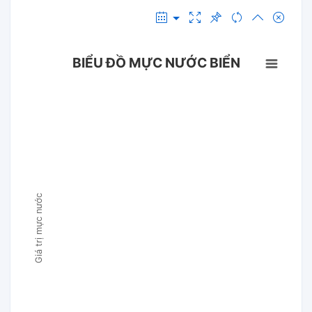
BIỂU ĐỒ MỰC NƯỚC BIỂN
Giá trị mực nước