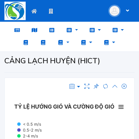
CẢNG LẠCH HUYỆN (HICT)
TỶ LỆ HƯỚNG GIÓ VÀ CƯỜNG ĐỘ GIÓ
< 0.5 m/s
0.5-2 m/s
2-4 m/s