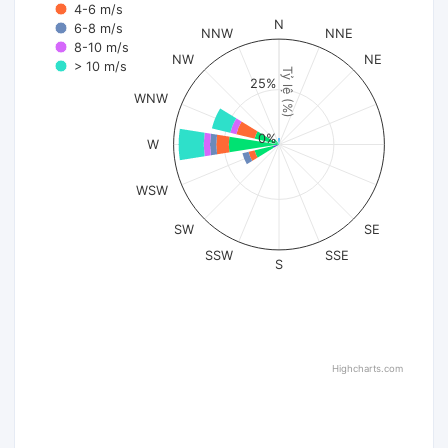
4-6 m/s
N
6-8 m/s
NNW
NNE
8-10 m/s
NW
NE
> 10 m/s
Tỷ lệ (%)
25%
WNW
0%
W
WSW
SW
SE
SSW
SSE
S
Highcharts.com