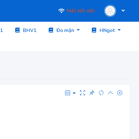
Mất kết nối!
1
BHV1
Đo mặn
HNgot