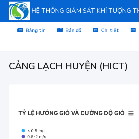
HỆ THỐNG GIÁM SÁT KHÍ TƯỢNG 
Bảng tin
Bản đồ
Chi tiết
CẢNG LẠCH HUYỆN (HICT)
TỶ LỆ HƯỚNG GIÓ VÀ CƯỜNG ĐỘ GIÓ
< 0.5 m/s
0.5-2 m/s