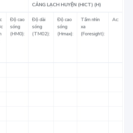
CẢNG LẠCH HUYỆN (HICT) (H)
c
Độ cao
Độ dài
Độ cao
Tầm nhìn
Ac:
ớc
sóng
sóng
sóng
xa
n
(HM0):
(TM02):
(Hmax):
(Foresight):
: