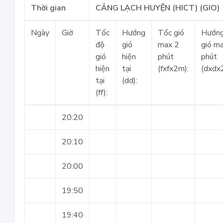
Thời gian
CẢNG LẠCH HUYỆN (HICT) (GIO)
Ngày
Giờ
Tốc
Hướng
Tốc gió
Hướn
độ
gió
max 2
gió m
gió
hiện
phút
phút
hiện
tại
(fxfx2m):
(dxdx
tại
(dd):
(ff):
20:20
20:10
20:00
19:50
19:40