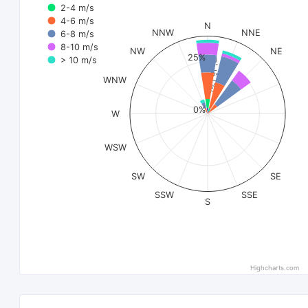
2-4 m/s
4-6 m/s
N
NNW
NNE
6-8 m/s
8-10 m/s
NW
NE
25%
> 10 m/s
Tỷ lệ (%)
WNW
0%
W
WSW
SW
SE
SSW
SSE
S
Highcharts.com