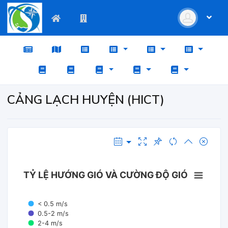
CẢNG LẠCH HUYỆN (HICT)
TỶ LỆ HƯỚNG GIÓ VÀ CƯỜNG ĐỘ GIÓ
< 0.5 m/s
0.5-2 m/s
2-4 m/s