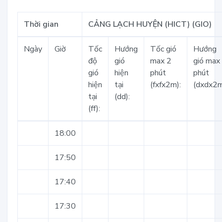
Thời gian
CẢNG LẠCH HUYỆN (HICT) (GIO)
Ngày
Giờ
Tốc
Hướng
Tốc gió
Hướng
độ
gió
max 2
gió max
gió
hiện
phút
phút
hiện
tại
(fxfx2m):
(dxdx2m
tại
(dd):
(ff):
18:00
17:50
17:40
17:30