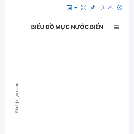
BIỂU ĐỒ MỰC NƯỚC BIỂN
Giá trị mực nước