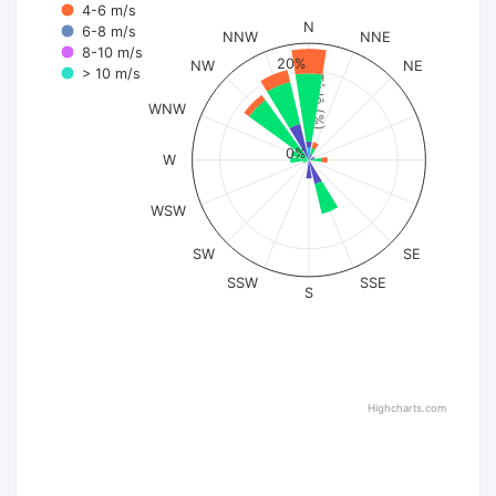
4-6 m/s
N
6-8 m/s
NNW
NNE
8-10 m/s
20%
NW
NE
> 10 m/s
Tỷ lệ (%)
WNW
0%
W
WSW
SW
SE
SSW
SSE
S
Highcharts.com