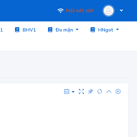
Mất kết nối!
1
BHV1
Đo mặn
HNgot