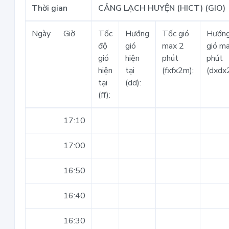
Thời gian
CẢNG LẠCH HUYỆN (HICT) (GIO)
Ngày
Giờ
Tốc
Hướng
Tốc gió
Hướn
độ
gió
max 2
gió m
gió
hiện
phút
phút
hiện
tại
(fxfx2m):
(dxdx
tại
(dd):
(ff):
17:10
17:00
16:50
16:40
16:30