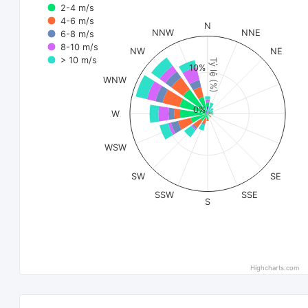
2-4 m/s
4-6 m/s
N
NNW
NNE
6-8 m/s
8-10 m/s
NW
NE
> 10 m/s
Tỷ lệ (%)
10%
WNW
0%
W
WSW
SW
SE
SSW
SSE
S
Highcharts.com