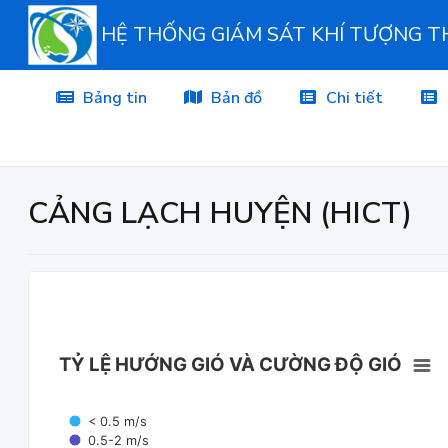
HỆ THỐNG GIÁM SÁT KHÍ TƯỢNG 
Bảng tin
Bản đồ
Chi tiết
CẢNG LẠCH HUYỆN (HICT)
TỶ LỆ HƯỚNG GIÓ VÀ CƯỜNG ĐỘ GIÓ
< 0.5 m/s
0.5-2 m/s