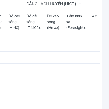
CẢNG LẠCH HUYỆN (HICT) (H)
c
Độ cao
Độ dài
Độ cao
Tầm nhìn
Ac:
ớc
sóng
sóng
sóng
xa
n
(HM0):
(TM02):
(Hmax):
(Foresight):
: