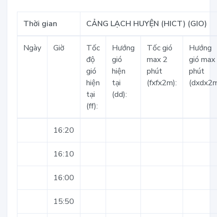
Thời gian
CẢNG LẠCH HUYỆN (HICT) (GIO)
Ngày
Giờ
Tốc
Hướng
Tốc gió
Hướng
độ
gió
max 2
gió max
gió
hiện
phút
phút
hiện
tại
(fxfx2m):
(dxdx2m
tại
(dd):
(ff):
16:20
16:10
16:00
15:50