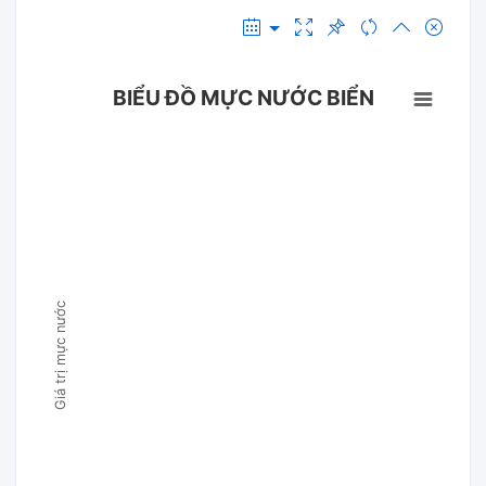
BIỂU ĐỒ MỰC NƯỚC BIỂN
Giá trị mực nước