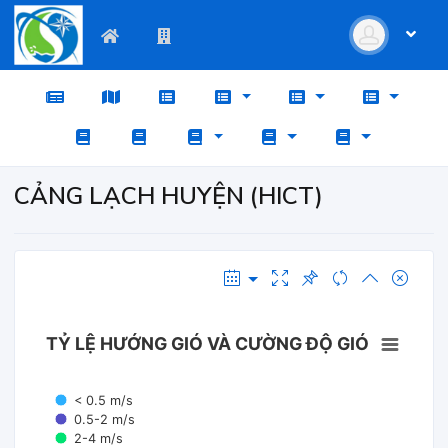
CẢNG LẠCH HUYỆN (HICT)
TỶ LỆ HƯỚNG GIÓ VÀ CƯỜNG ĐỘ GIÓ
< 0.5 m/s
0.5-2 m/s
2-4 m/s