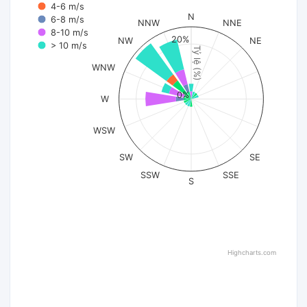
4-6 m/s
N
6-8 m/s
NNW
NNE
8-10 m/s
20%
NW
NE
> 10 m/s
Tỷ lệ (%)
WNW
0%
W
WSW
SW
SE
SSW
SSE
S
Highcharts.com