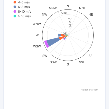
4-6 m/s
N
6-8 m/s
NNW
NNE
8-10 m/s
50%
NW
NE
> 10 m/s
Tỷ lệ (%)
WNW
0%
W
WSW
SW
SE
SSW
SSE
S
Highcharts.com