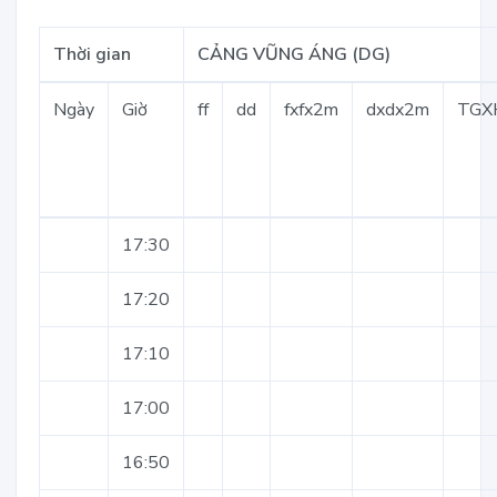
Thời gian
CẢNG VŨNG ÁNG (DG)
Ngày
Giờ
ff
dd
fxfx2m
dxdx2m
TGX
17:30
17:20
17:10
17:00
16:50