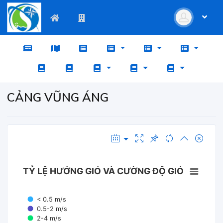
CẢNG VŨNG ÁNG
TỶ LỆ HƯỚNG GIÓ VÀ CƯỜNG ĐỘ GIÓ
< 0.5 m/s
0.5-2 m/s
2-4 m/s