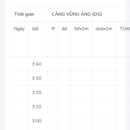
Thời gian
CẢNG VŨNG ÁNG (DG)
Ngày
Giờ
ff
dd
fxfx2m
dxdx2m
TGX
3:40
3:30
3:20
3:10
3:00