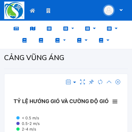
CẢNG VŨNG ÁNG
TỶ LỆ HƯỚNG GIÓ VÀ CƯỜNG ĐỘ GIÓ
< 0.5 m/s
0.5-2 m/s
2-4 m/s