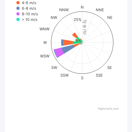
4-6 m/s
N
6-8 m/s
NNW
NNE
8-10 m/s
NW
NE
25%
> 10 m/s
Tỷ lệ (%)
WNW
0%
W
WSW
SW
SE
SSW
SSE
S
Highcharts.com