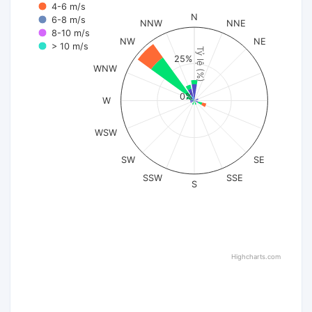
4-6 m/s
N
6-8 m/s
NNW
NNE
8-10 m/s
NW
NE
> 10 m/s
Tỷ lệ (%)
25%
WNW
0%
W
WSW
SW
SE
SSW
SSE
S
Highcharts.com