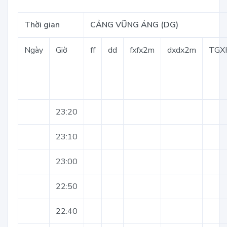
Thời gian
CẢNG VŨNG ÁNG (DG)
Ngày
Giờ
ff
dd
fxfx2m
dxdx2m
TGX
23:20
23:10
23:00
22:50
22:40