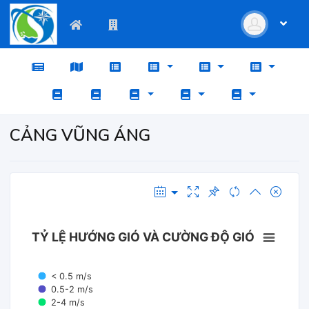
CẢNG VŨNG ÁNG
TỶ LỆ HƯỚNG GIÓ VÀ CƯỜNG ĐỘ GIÓ
< 0.5 m/s
0.5-2 m/s
2-4 m/s