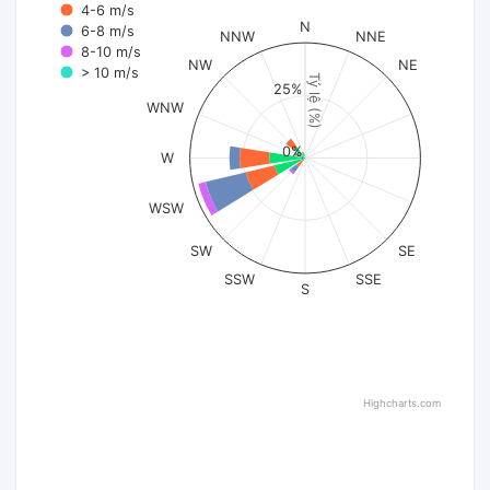
4-6 m/s
N
6-8 m/s
NNW
NNE
8-10 m/s
NW
NE
> 10 m/s
Tỷ lệ (%)
25%
WNW
0%
W
WSW
SW
SE
SSW
SSE
S
Highcharts.com