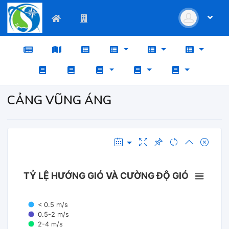
CẢNG VŨNG ÁNG
TỶ LỆ HƯỚNG GIÓ VÀ CƯỜNG ĐỘ GIÓ
< 0.5 m/s
0.5-2 m/s
2-4 m/s