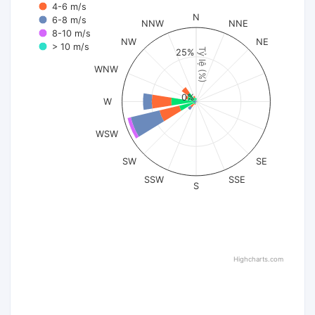
4-6 m/s
N
6-8 m/s
NNW
NNE
8-10 m/s
NW
NE
> 10 m/s
Tỷ lệ (%)
25%
WNW
0%
W
WSW
SW
SE
SSW
SSE
S
Highcharts.com