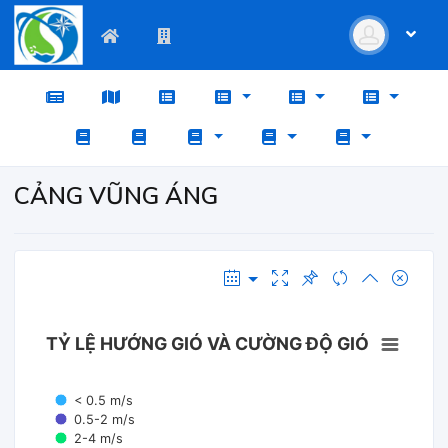
CẢNG VŨNG ÁNG
TỶ LỆ HƯỚNG GIÓ VÀ CƯỜNG ĐỘ GIÓ
< 0.5 m/s
0.5-2 m/s
2-4 m/s