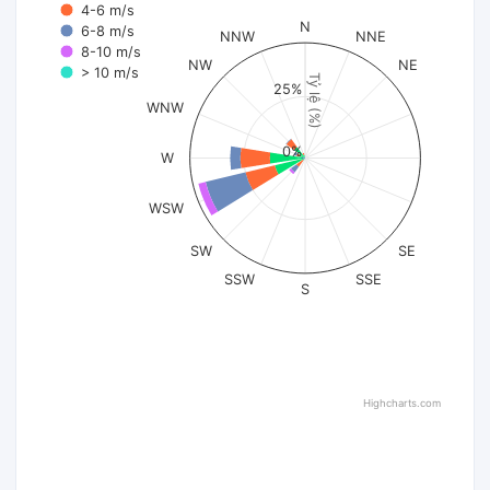
4-6 m/s
N
6-8 m/s
NNW
NNE
8-10 m/s
NW
NE
> 10 m/s
Tỷ lệ (%)
25%
WNW
0%
W
WSW
SW
SE
SSW
SSE
S
Highcharts.com