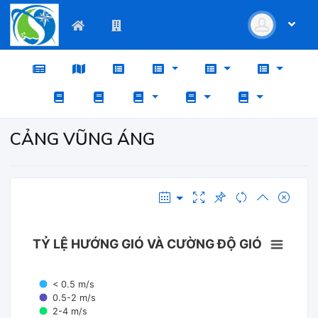
CẢNG VŨNG ÁNG
TỶ LỆ HƯỚNG GIÓ VÀ CƯỜNG ĐỘ GIÓ
< 0.5 m/s
0.5-2 m/s
2-4 m/s