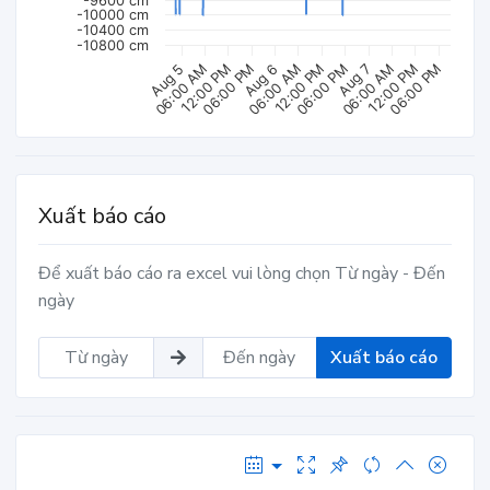
-9600 cm
-10000 cm
-10400 cm
-10800 cm
06:00 AM
Aug 6
06:00 PM
06:00 PM
12:00 PM
12:00 PM
06:00 AM
06:00 AM
Aug 7
Aug 5
06:00 PM
12:00 PM
Xuất báo cáo
Để xuất báo cáo ra excel vui lòng chọn Từ ngày - Đến
ngày
Xuất báo cáo