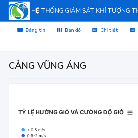
HỆ THỐNG GIÁM SÁT KHÍ TƯỢNG 
Bảng tin
Bản đồ
Chi tiết
CẢNG VŨNG ÁNG
TỶ LỆ HƯỚNG GIÓ VÀ CƯỜNG ĐỘ GIÓ
< 0.5 m/s
0.5-2 m/s