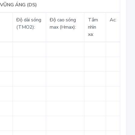
VŨNG ÁNG (DS)
Độ dài sóng
Độ cao sóng
Tầm
Ac:
(TMO2):
max (Hmax):
nhìn
xa: