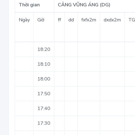
Thời gian
CẢNG VŨNG ÁNG (DG)
Ngày
Giờ
ff
dd
fxfx2m
dxdx2m
T
18:20
18:10
18:00
17:50
17:40
17:30