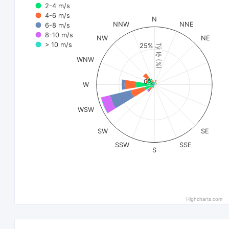
2-4 m/s
4-6 m/s
N
NNW
NNE
6-8 m/s
8-10 m/s
NW
NE
> 10 m/s
25%
Tỷ lệ (%)
WNW
0%
W
WSW
SW
SE
SSW
SSE
S
Highcharts.com