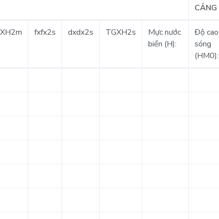
CẢNG 
GXH2m
fxfx2s
dxdx2s
TGXH2s
Mực nước
Độ cao
biển (H):
sóng
(HM0):