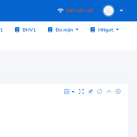
Mất kết nối!
1
BHV1
Đo mặn
HNgot