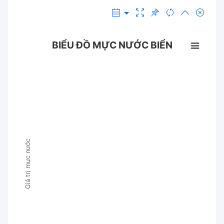
BIỂU ĐỒ MỰC NƯỚC BIỂN
Giá trị mực nước