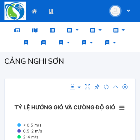
CẢNG NGHI SƠN
TỶ LỆ HƯỚNG GIÓ VÀ CƯỜNG ĐỘ GIÓ
< 0.5 m/s
0.5-2 m/s
2-4 m/s