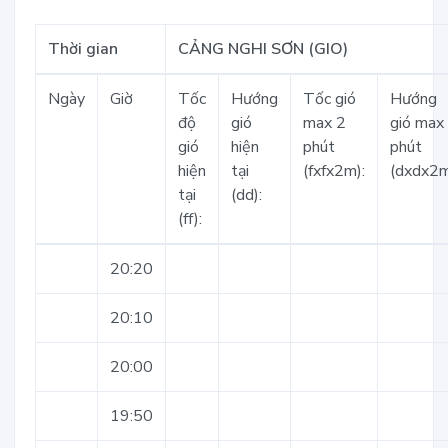
Thời gian
CẢNG NGHI SƠN (GIO)
Ngày
Giờ
Tốc
Hướng
Tốc gió
Hướng
độ
gió
max 2
gió max
gió
hiện
phút
phút
hiện
tại
(fxfx2m):
(dxdx2m
tại
(dd):
(ff):
20:20
20:10
20:00
19:50