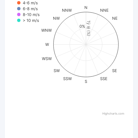
4-6 m/s
N
6-8 m/s
NNW
NNE
8-10 m/s
NW
NE
> 10 m/s
Tỷ lệ (%)
0%
WNW
W
WSW
SW
SE
SSW
SSE
S
Highcharts.com