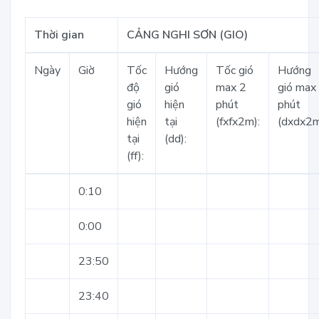
Thời gian
CẢNG NGHI SƠN (GIO)
Ngày
Giờ
Tốc
Hướng
Tốc gió
Hướng
độ
gió
max 2
gió max
gió
hiện
phút
phút
hiện
tại
(fxfx2m):
(dxdx2m
tại
(dd):
(ff):
0:10
0:00
23:50
23:40