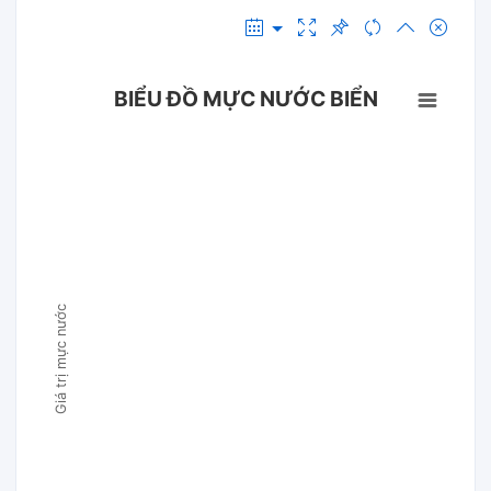
BIỂU ĐỒ MỰC NƯỚC BIỂN
Giá trị mực nước