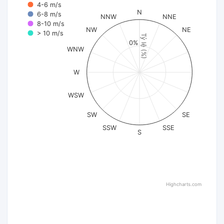
4-6 m/s
N
6-8 m/s
NNW
NNE
8-10 m/s
NW
NE
> 10 m/s
Tỷ lệ (%)
0%
WNW
W
WSW
SW
SE
SSW
SSE
S
Highcharts.com