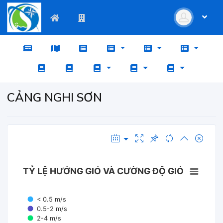
CẢNG NGHI SƠN
TỶ LỆ HƯỚNG GIÓ VÀ CƯỜNG ĐỘ GIÓ
< 0.5 m/s
0.5-2 m/s
2-4 m/s