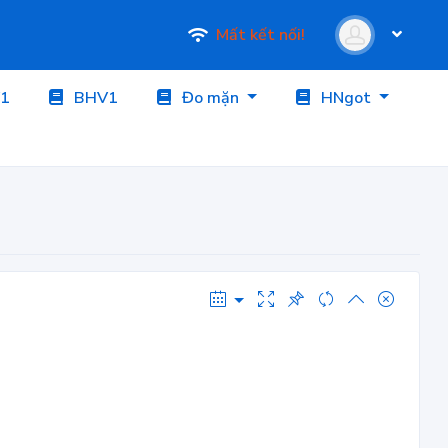
Mất kết nối!
1
BHV1
Đo mặn
HNgot