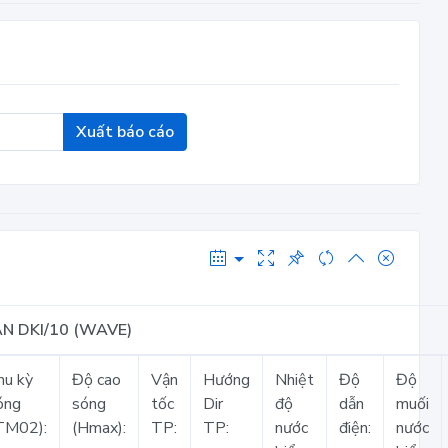
Xuất báo cáo
N DKI/10 (WAVE)
hu kỳ
Độ cao
Vận
Hướng
Nhiệt
Độ
Độ
óng
sóng
tốc
Dir
độ
dẫn
muối
TM02):
(Hmax):
TP:
TP:
nước
điện:
nước