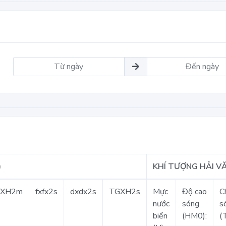
)
KHÍ TƯỢNG HẢI VĂ
GXH2m
fxfx2s
dxdx2s
TGXH2s
Mực
Độ cao
C
nước
sóng
s
biển
(HM0):
(