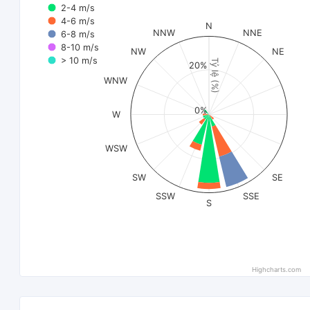
2-4 m/s
4-6 m/s
N
NNW
NNE
6-8 m/s
8-10 m/s
NW
NE
> 10 m/s
Tỷ lệ (%)
20%
WNW
0%
W
WSW
SW
SE
SSW
SSE
S
Highcharts.com