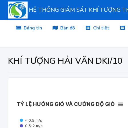
HỆ THỐNG GIÁM SÁT KHÍ TƯỢNG 
Bảng tin
Bản đồ
Chi tiết
KHÍ TƯỢNG HẢI VĂN DKI/10
TỶ LỆ HƯỚNG GIÓ VÀ CƯỜNG ĐỘ GIÓ
< 0.5 m/s
0.5-2 m/s