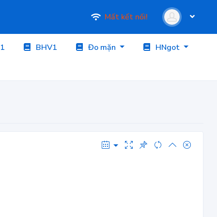
Mất kết nối!
1
BHV1
Đo mặn
HNgot