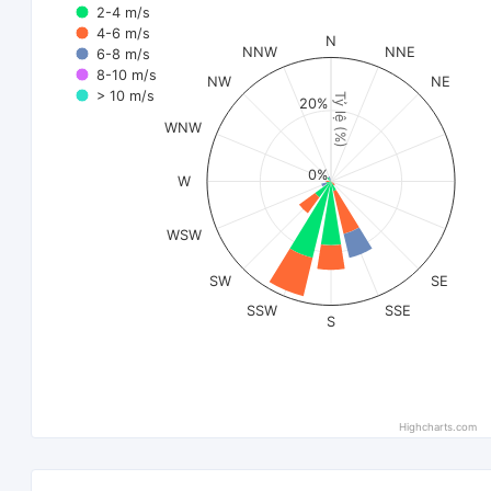
2-4 m/s
4-6 m/s
N
NNW
NNE
6-8 m/s
8-10 m/s
NW
NE
> 10 m/s
Tỷ lệ (%)
20%
WNW
0%
W
WSW
SW
SE
SSW
SSE
S
Highcharts.com