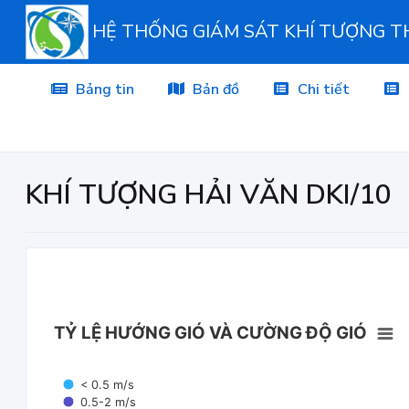
HỆ THỐNG GIÁM SÁT KHÍ TƯỢNG 
Bảng tin
Bản đồ
Chi tiết
KHÍ TƯỢNG HẢI VĂN DKI/10
TỶ LỆ HƯỚNG GIÓ VÀ CƯỜNG ĐỘ GIÓ
< 0.5 m/s
0.5-2 m/s