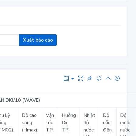
Xuất báo cáo
N DKI/10 (WAVE)
hu kỳ
Độ cao
Vận
Hướng
Nhiệt
Độ
Độ
óng
sóng
tốc
Dir
độ
dẫn
muối
TM02):
(Hmax):
TP:
TP:
nước
điện:
nước