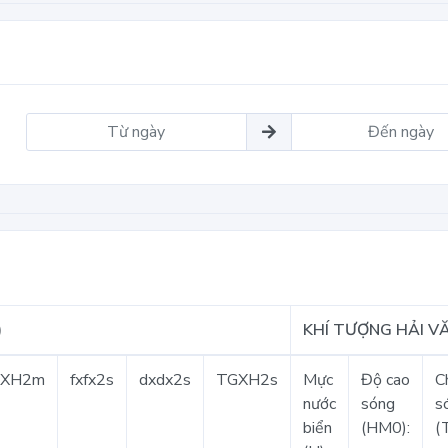
)
KHÍ TƯỢNG HẢI VĂ
GXH2m
fxfx2s
dxdx2s
TGXH2s
Mực
Độ cao
C
nước
sóng
s
biển
(HM0):
(