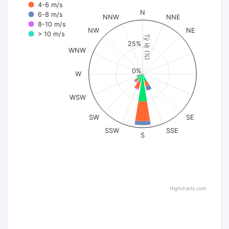
4-6 m/s
N
6-8 m/s
NNW
NNE
8-10 m/s
NW
NE
> 10 m/s
Tỷ lệ (%)
25%
WNW
0%
W
WSW
SW
SE
SSW
SSE
S
Highcharts.com