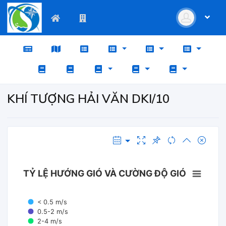
KHÍ TƯỢNG HẢI VĂN DKI/10
TỶ LỆ HƯỚNG GIÓ VÀ CƯỜNG ĐỘ GIÓ
< 0.5 m/s
0.5-2 m/s
2-4 m/s