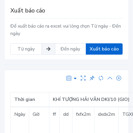
Xuất báo cáo
Để xuất báo cáo ra excel vui lòng chọn Từ ngày - Đến
ngày
Xuất báo cáo
Thời gian
KHÍ TƯỢNG HẢI VĂN DKI/10 (GIO)
Ngày
Giờ
ff
dd
fxfx2m
dxdx2m
TGX