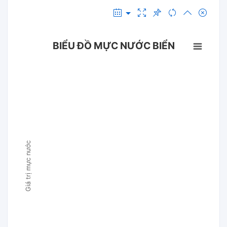
BIỂU ĐỒ MỰC NƯỚC BIỂN
Giá trị mực nước