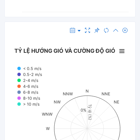
TỶ LỆ HƯỚNG GIÓ VÀ CƯỜNG ĐỘ GIÓ
< 0.5 m/s
0.5-2 m/s
2-4 m/s
4-6 m/s
N
6-8 m/s
NNW
NNE
8-10 m/s
NW
NE
> 10 m/s
Tỷ lệ (%)
0%
WNW
W