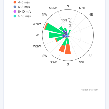
4-6 m/s
N
6-8 m/s
NNW
NNE
8-10 m/s
NW
NE
> 10 m/s
Tỷ lệ (%)
10%
WNW
0%
W
WSW
SW
SE
SSW
SSE
S
Highcharts.com