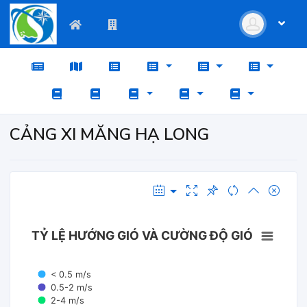
CẢNG XI MĂNG HẠ LONG
TỶ LỆ HƯỚNG GIÓ VÀ CƯỜNG ĐỘ GIÓ
< 0.5 m/s
0.5-2 m/s
2-4 m/s