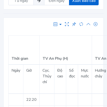
Xuất báo cáo
Thời gian
TV An Phụ (H)
TV An 
Ngày
Giờ
Cọc,
Độ
Số
Mực
Hướng
Thủy
cao
đọc
nước
chảy
chí
22:20