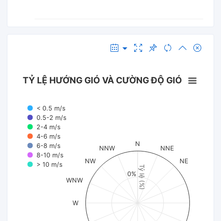
TỶ LỆ HƯỚNG GIÓ VÀ CƯỜNG ĐỘ GIÓ
< 0.5 m/s
0.5-2 m/s
2-4 m/s
4-6 m/s
N
6-8 m/s
NNW
NNE
8-10 m/s
NW
NE
> 10 m/s
Tỷ lệ (%)
0%
WNW
W