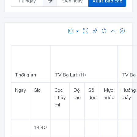
Xuất báo cáo
Thời gian
TV Ba Lạt (H)
TV Ba 
Ngày
Giờ
Cọc,
Độ
Số
Mực
Hướng
Thủy
cao
đọc
nước
chảy
chí
14:40