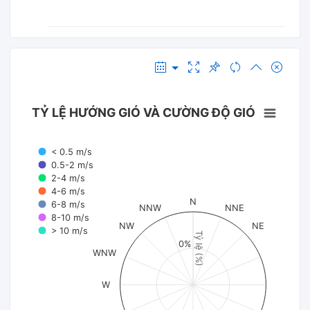
TỶ LỆ HƯỚNG GIÓ VÀ CƯỜNG ĐỘ GIÓ
< 0.5 m/s
0.5-2 m/s
2-4 m/s
4-6 m/s
N
6-8 m/s
NNW
NNE
8-10 m/s
NW
NE
> 10 m/s
Tỷ lệ (%)
0%
WNW
W