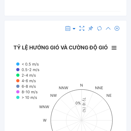
TỶ LỆ HƯỚNG GIÓ VÀ CƯỜNG ĐỘ GIÓ
< 0.5 m/s
0.5-2 m/s
2-4 m/s
4-6 m/s
N
6-8 m/s
NNW
NNE
8-10 m/s
NW
NE
> 10 m/s
Tỷ lệ (%)
0%
WNW
W