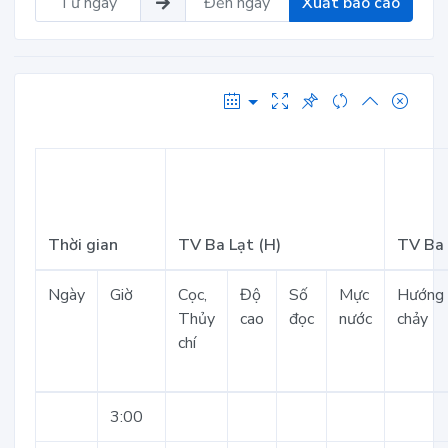
Xuất báo cáo
Thời gian
TV Ba Lạt (H)
TV Ba 
Ngày
Giờ
Cọc,
Độ
Số
Mực
Hướng
Thủy
cao
đọc
nước
chảy
chí
3:00