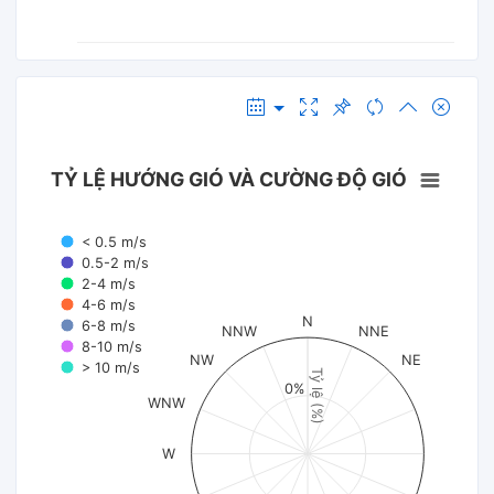
TỶ LỆ HƯỚNG GIÓ VÀ CƯỜNG ĐỘ GIÓ
< 0.5 m/s
0.5-2 m/s
2-4 m/s
4-6 m/s
N
6-8 m/s
NNW
NNE
8-10 m/s
NW
NE
> 10 m/s
Tỷ lệ (%)
0%
WNW
W