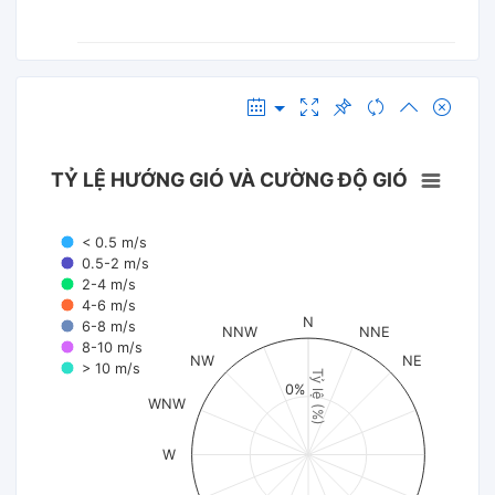
TỶ LỆ HƯỚNG GIÓ VÀ CƯỜNG ĐỘ GIÓ
< 0.5 m/s
0.5-2 m/s
2-4 m/s
4-6 m/s
N
6-8 m/s
NNW
NNE
8-10 m/s
NW
NE
> 10 m/s
Tỷ lệ (%)
0%
WNW
W